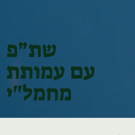
שת״פ
עם עמותת
מחמל"י